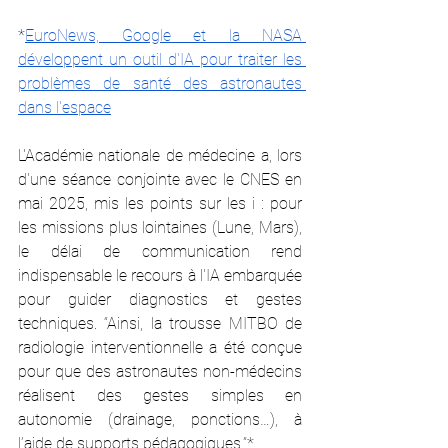
*
EuroNews, Google et la NASA 
développent un outil d'IA pour traiter les 
problèmes de santé des astronautes 
dans l'espace
L'Académie nationale de médecine a, lors 
d'une séance conjointe avec le CNES en 
mai 2025, mis les points sur les i : pour 
les missions plus lointaines (Lune, Mars), 
le délai de communication rend 
indispensable le recours à l'IA embarquée 
pour guider diagnostics et gestes 
techniques. “Ainsi, la trousse MITBO de 
radiologie interventionnelle a été conçue 
pour que des astronautes non-médecins 
réalisent des gestes simples en 
autonomie (drainage, ponctions…), à 
l’aide de supports pédagogiques.”*