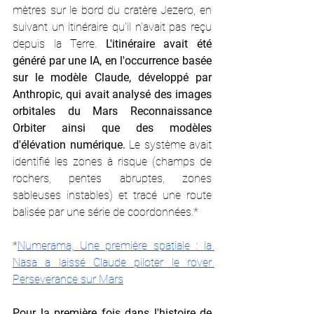
mètres sur le bord du cratère Jezero, en 
suivant un itinéraire qu'il n'avait pas reçu 
depuis la Terre. 
L'itinéraire avait été 
généré par une IA, en l'occurrence basée 
sur le modèle Claude, développé par 
Anthropic, qui avait analysé des images 
orbitales du Mars Reconnaissance 
Orbiter ainsi que des modèles 
d'élévation numérique.
 Le système avait 
identifié les zones à risque (champs de 
rochers, pentes abruptes, zones 
sableuses instables) et tracé une route 
balisée par une série de coordonnées.*
*
Numerama, Une première spatiale : la 
Nasa a laissé Claude piloter le rover 
Perseverance sur Mars
Pour la première fois dans l'histoire de 