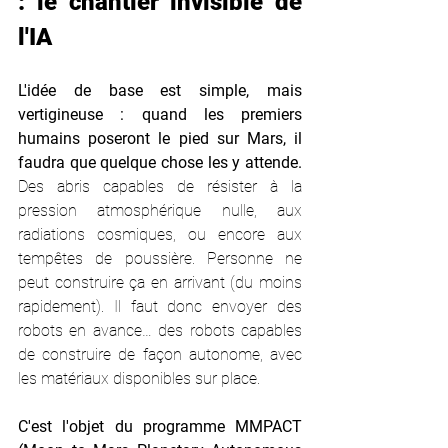
: le chantier invisible de 
l'IA
L'idée de base est simple, mais 
vertigineuse : quand les premiers 
humains poseront le pied sur Mars, il 
faudra que quelque chose les y attende.
Des abris capables de résister à la 
pression atmosphérique nulle, aux 
radiations cosmiques, ou encore aux 
tempêtes de poussière. Personne ne 
peut construire ça en arrivant (du moins 
rapidement). Il faut donc envoyer des 
robots en avance… des robots capables 
de construire de façon autonome, avec 
les matériaux disponibles sur place.
C'est l'objet du programme MMPACT 