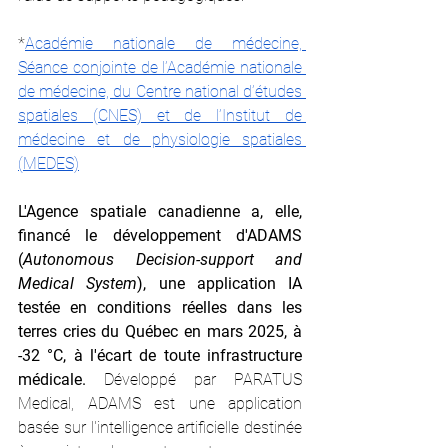
*
Académie nationale de médecine, 
Séance conjointe de l’Académie nationale 
de médecine, du Centre national d’études 
spatiales (CNES) et de l’Institut de 
médecine et de physiologie spatiales 
(MEDES)
L'Agence spatiale canadienne a, elle, 
financé le développement d'ADAMS 
(
Autonomous Decision-support and 
Medical System
), une application IA 
testée en conditions réelles dans les 
terres cries du Québec en mars 2025, à 
-32 °C, à l'écart de toute infrastructure 
médicale.
 Développé par PARATUS 
Medical, ADAMS est une application 
basée sur l'intelligence artificielle destinée 