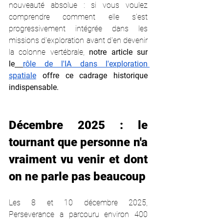
nouveauté absolue : si vous voulez 
comprendre comment elle s'est 
progressivement intégrée dans les 
missions d'exploration avant d'en devenir 
la colonne vertébrale, 
notre article sur 
le
rôle de l'IA dans l'exploration 
spatiale
 offre ce cadrage historique 
indispensable.
Décembre 2025 : le 
tournant que personne n'a 
vraiment vu venir et dont 
on ne parle pas beaucoup
Les 8 et 10 décembre 2025, 
Perseverance a parcouru environ 400 