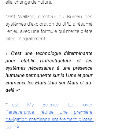
elle, change de nature.
Matt Wallace, directeur du Bureau des 
systèmes d'exploration du JPL, a résumé 
l'enjeu avec une formule qui mérite d'être 
citée intégralement :
« C’est une technologie déterminante 
pour établir l’infrastructure et les 
systèmes nécessaires à une présence 
humaine permanente sur la Lune et pour 
emmener les États-Unis sur Mars et au-
delà »
*
*
Trust My Science, Le rover 
Perseverance réalise une première 
navigation martienne entièrement pilotée 
par l’IA