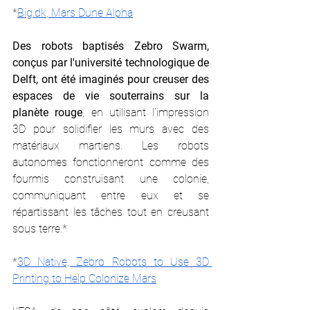
*
Big.dk
, Mars Dune Alpha
Des robots baptisés Zebro Swarm, 
conçus par l'université technologique de 
Delft, ont été imaginés pour creuser des 
espaces de vie souterrains sur la 
planète rouge
, en utilisant l'impression 
3D pour solidifier les murs avec des 
matériaux martiens. Les robots 
autonomes fonctionneront comme des 
fourmis construisant une colonie, 
communiquant entre eux et se 
répartissant les tâches tout en creusant 
sous terre.*
*
3D Native, Zebro Robots to Use 3D 
Printing to Help Colonize Mars