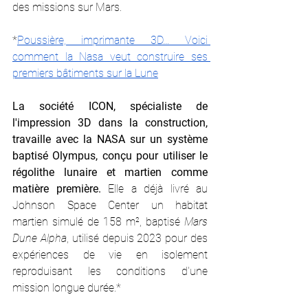
des missions sur Mars. 
*
Poussière, imprimante 3D… Voici 
comment la Nasa veut construire ses 
premiers bâtiments sur la Lune
La société ICON, spécialiste de 
l'impression 3D dans la construction, 
travaille avec la NASA sur un système 
baptisé Olympus, conçu pour utiliser le 
régolithe lunaire et martien comme 
matière première. 
Elle a déjà livré au 
Johnson Space Center un habitat 
martien simulé de 158 m², baptisé 
Mars 
Dune Alpha
, utilisé depuis 2023 pour des 
expériences de vie en isolement 
reproduisant les conditions d'une 
mission longue durée.*