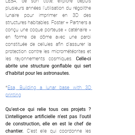
L'ESA, de son côté, explore depuis 
plusieurs années l'utilisation du régolithe 
lunaire pour imprimer en 3D des 
structures habitables. Foster + Partners a 
conçu une coque porteuse « caténaire » 
en forme de dôme avec une paroi 
constituée de cellules afin d'assurer la 
protection contre les micrométéorites et 
les rayonnements cosmiques. 
Celle-ci 
abrite une structure gonflable qui sert 
d'habitat pour les astronautes.
*
Esa, Building a lunar base with 3D 
printing
Qu'est-ce qui relie tous ces projets ? 
L'intelligence artificielle n'est pas l'outil 
de construction, elle en est le chef de 
chantier.
 C'est elle qui coordonne les 