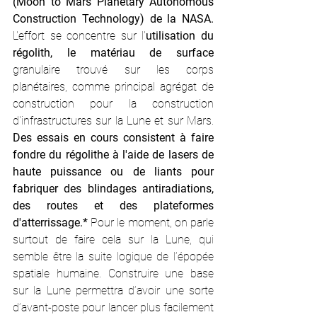
(Moon to Mars Planetary Autonomous 
Construction Technology) de la NASA.
L'effort se concentre sur l'
utilisation du 
régolith, le matériau de surface 
granulaire trouvé sur les corps 
planétaires, comme principal agrégat de 
construction pour la construction 
d'infrastructures sur la Lune et sur Mars. 
Des essais en cours consistent à faire 
fondre du régolithe à l'aide de lasers de 
haute puissance ou de liants pour 
fabriquer des blindages antiradiations, 
des routes et des plateformes 
d'atterrissage.*
 Pour le moment, on parle 
surtout de faire cela sur la Lune, qui 
semble être la suite logique de l’épopée 
spatiale humaine. Construire une base 
sur la Lune permettra d’avoir une sorte 
d’avant-poste pour lancer plus facilement 