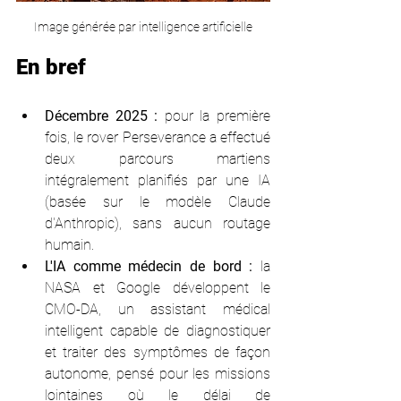
Image générée par intelligence artificielle
En bref
Décembre 2025 :
 pour la première 
fois, le rover Perseverance a effectué 
deux parcours martiens 
intégralement planifiés par une IA 
(basée sur le modèle Claude 
d'Anthropic), sans aucun routage 
humain.
L'IA comme médecin de bord :
 la 
NASA et Google développent le 
CMO-DA, un assistant médical 
intelligent capable de diagnostiquer 
et traiter des symptômes de façon 
autonome, pensé pour les missions 
lointaines où le délai de 