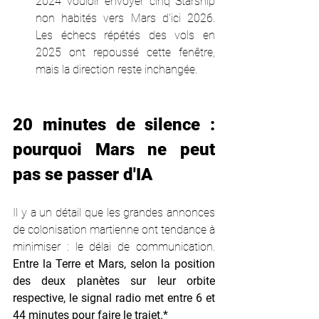
2024 vouloir envoyer cinq Starship 
non habités vers Mars d'ici 2026. 
Les échecs répétés des vols en 
2025 ont repoussé cette fenêtre, 
mais la direction reste inchangée.
20 minutes de silence : 
pourquoi Mars ne peut 
pas se passer d'IA
Il y a un détail que les grandes annonces 
de colonisation martienne ont tendance à 
minimiser : le délai de communication. 
Entre la Terre et Mars, selon la position 
des deux planètes sur leur orbite 
respective, le signal radio met entre 6 et 
44 minutes pour faire le trajet.*