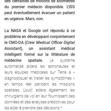
des centaines de millions de kilomètres 
du premier médecin disponible. L'ISS 
peut éventuellement évacuer un patient 
en urgence. Mars, non.
La NASA et Google ont répondu à ce 
problème en développant conjointement 
le CMO-DA (
Crew Medical Officer Digital 
Assistant
), un assistant médical 
intelligent formé sur la littérature de 
médecine spatiale. 
Le système 
automatisé aidera les astronautes et 
leurs équipes médicales sur Terre à « 
diagnostiquer et traiter les symptômes » 
en temps réel pendant les missions 
spatiales. L'outil aidera également les 
chirurgiens de vol en leur fournissant des 
données et des analyses prédictives pour 
les aider à prendre des décisions.*