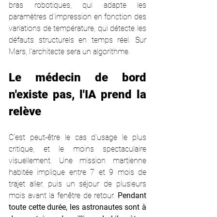
bras robotiques, qui adapte les 
paramètres d'impression en fonction des 
variations de température, qui détecte les 
défauts structurels en temps réel. Sur 
Mars, l'architecte sera un algorithme.
Le médecin de bord 
n'existe pas, l'IA prend la 
relève
C'est peut-être le cas d'usage le plus 
critique, et le moins spectaculaire 
visuellement. Une mission martienne 
habitée implique entre 7 et 9 mois de 
trajet aller, puis un séjour de plusieurs 
mois avant la fenêtre de retour. 
Pendant 
toute cette durée, les astronautes sont à 