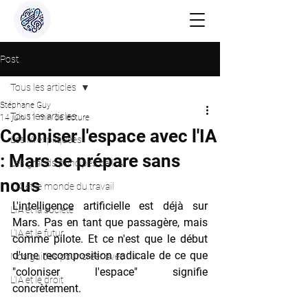
Post
Tous les articles
Stéphane Guy
Tous les articles
14 juin
11 min de lecture
Coloniser l'espace avec l'IA
Les IA expliquées
: Mars se prépare sans
Les grands principes de l'IA
nous
L'IA et le monde du travail
L'intelligence artificielle est déjà sur 
L'IA et la société
Mars. Pas en tant que passagère, mais 
L'IA et le futur
comme pilote. Et ce n'est que le début 
d'une recomposition radicale de ce que 
Nos guides pour créer avec l'IA
"coloniser l'espace" signifie 
L'IA et le droit
concrètement.