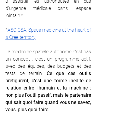
à assister les astronautes en cas 
d'urgence médicale dans l'espace 
lointain.*
*
ASC CSA, Space medicine at the heart of 
a Cree territory
La médecine spatiale autonome n'est pas 
un concept : c'est un programme actif, 
avec des équipes, des budgets et des 
tests de terrain. 
Ce que ces outils 
préfigurent, c'est une forme inédite de 
relation entre l'humain et la machine : 
non plus l'outil passif, mais le partenaire 
qui sait quoi faire quand vous ne savez, 
vous, plus quoi faire.