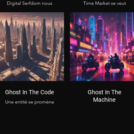
Digital Serfdom nous
Time Market se veut
rappelle que nous ne
comme un rappel de
somme jamais libres
notre temps, qui est
avec la technologie
compté par tous...
Ghost In The Code
Ghost In The
Machine
Une entité se promène
librement dans la ville,
Une musique à propos
observant machines et
de l'avenir de la
humains
machine avec l'homme