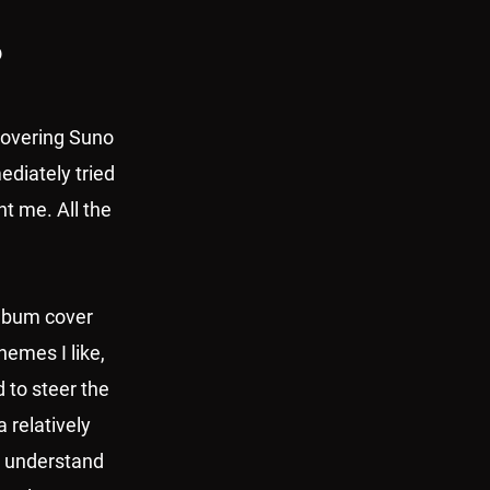
?
scovering Suno
ediately tried
nt me. All the
album cover
hemes I like,
d to steer the
 relatively
T understand