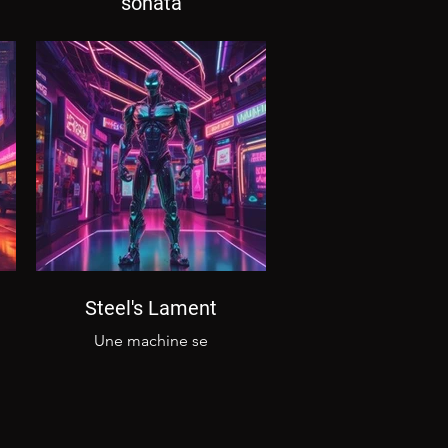
sonata
Une musique de
science fiction qui nous
rappelle la place de la
machine et l'évolution
de l'homme
Steel's Lament
Une machine se
questionne sur son
sort, se demandant
quel avenir l'attend