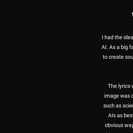
I had the ide
AI. As a big 
to create sou
The lyrics
image was cr
such as scien
AIs as bes
obvious way