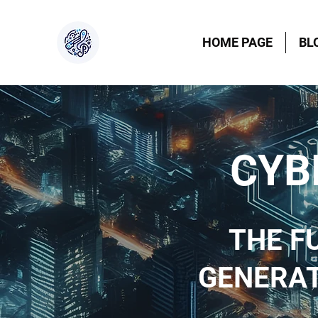
HOME PAGE
BL
CYB
THE F
GENERAT