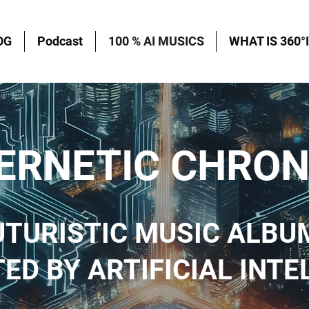
OG
Podcast
100 % AI MUSICS
WHAT IS 360°I
ERNETIC CHRON
UTURISTIC MUSIC ALBU
ED BY ARTIFICIAL INTE