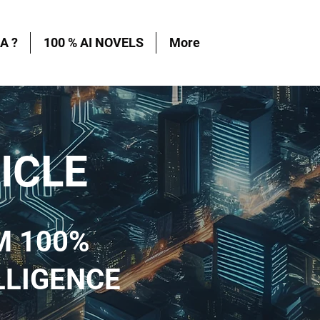
A ?
100 % AI NOVELS
More
ICLE
M 100%
LLIGENCE