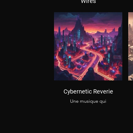
Wires
Watcher in the Wires
vous dévoile une entité
qui observe les
humains et les autres
machines dans la ville,
devenue son terrain de
jeu...
Cybernetic Reverie
Une musique qui
réfléchit sur les
capacités des robots et
des intelligences
artificielles