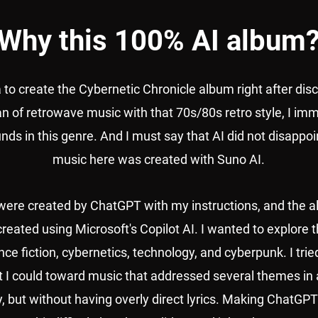
Why this 100% AI album
a to create the Cybernetic Chronicle album right after di
fan of retrowave music with that 70s/80s retro style, I imm
nds in this genre. And I must say that AI did not disappoi
music here was created with Suno AI.
 were created by ChatGPT with my instructions, and the 
eated using Microsoft's Copilot AI. I wanted to explore t
ce fiction, cybernetics, technology, and cyberpunk. I trie
t I could toward music that addressed several themes in a
, but without having overly direct lyrics. Making ChatGP