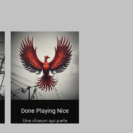
Done Playing Nice
Une chason qui parle
de l'agacement d'être
une autre personne