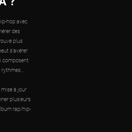
A ?
 hip-hop avec
énérer des
rouve plus
eut s'avérer
qui composent
s rythmes...
 mise à jour
nner plusieurs
album rap/hip-