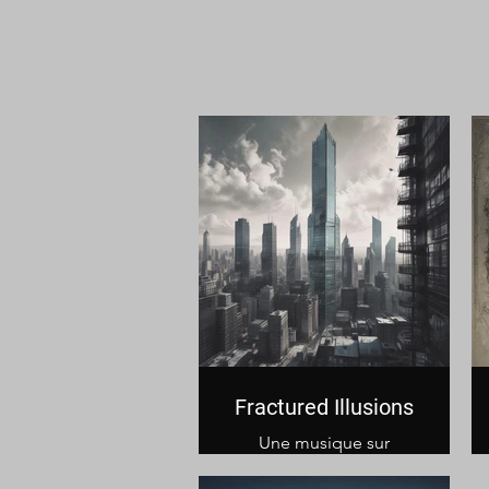
Fractured Illusions
Une musique sur
l'illusion des choix dans
notre société