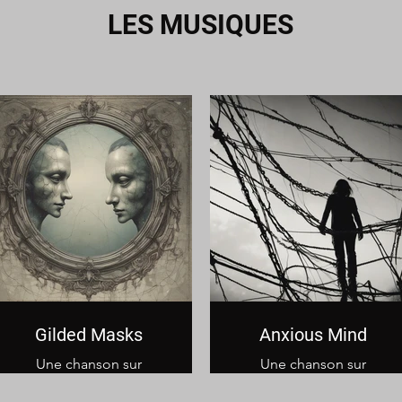
LES MUSIQUES
Gilded Masks
Anxious Mind
Une chanson sur
Une chanson sur
l'hypocrisie ambiante
l'impossibilité de
de ceux et celles qui se
s'arrêter de penser