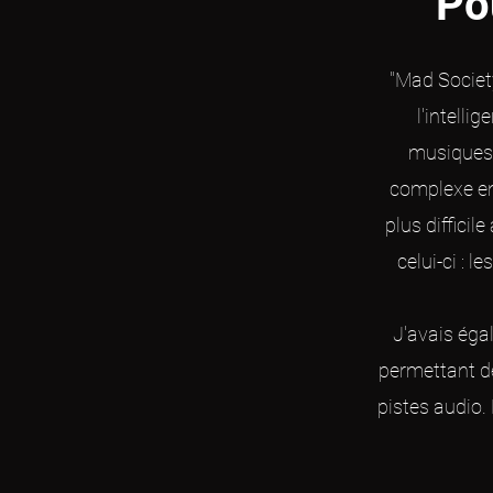
Po
"Mad Society
l'intelli
musiques i
complexe en
plus diffici
celui-ci : 
J'avais éga
permettant de
pistes audio.