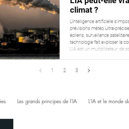
L'IA peut-elle v
climat ?
L'intelligence artificielle s'imp
prévisions météo ultra-précis
éoliens, surveillance satellita
technologie fait exploser la 
L'IA est un multiplicateur, d
Cet article examine les deux f
scientifiques à l'appui, pour 
l'IA peut vraiment peser dans 
1
2
3
ées
Les grands principes de l'IA
L'IA et le monde du
 pour créer avec l'IA
L'IA et le droit