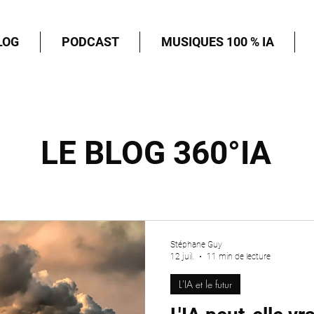
LOG
PODCAST
MUSIQUES 100 % IA
LE BLOG 360°IA
Stéphane Guy
12 juil.
11 min de lecture
L'IA et le futur