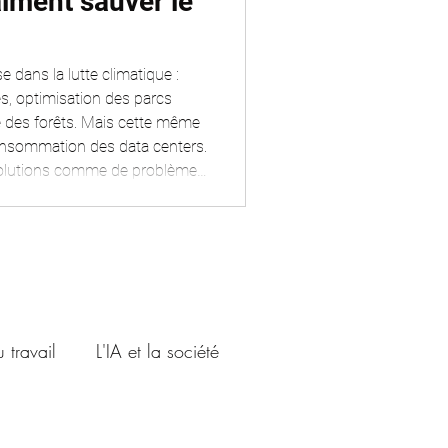
raiment sauver le
ose dans la lutte climatique :
es, optimisation des parcs
ire des forêts. Mais cette même
consommation des data centers.
e solutions comme de problèmes.
aces de la médaille, sources
comprendre à quelles conditions
la balance climatique.
 travail
L'IA et la société