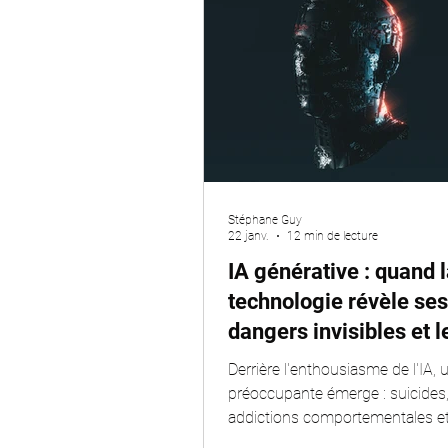
Stéphane Guy
22 janv.
12 min de lecture
IA générative : quand 
technologie révèle ses
dangers invisibles et l
victimes
Derrière l'enthousiasme de l'IA, u
préoccupante émerge : suicides
addictions comportementales et
manipulation psychologique liés