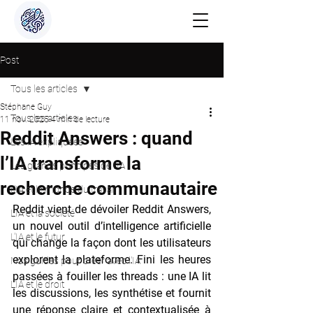
Post
Tous les articles
Stéphane Guy
Tous les articles
11 nov. 2025
4 min de lecture
Reddit Answers : quand
Les IA expliquées
l’IA transforme la
Les grands principes de l'IA
recherche communautaire
L'IA et le monde du travail
Reddit vient de dévoiler Reddit Answers, 
L'IA et la société
un nouvel outil d’intelligence artificielle 
L'IA et le futur
qui change la façon dont les utilisateurs 
explorent la plateforme. Fini les heures 
Nos guides pour créer avec l'IA
passées à fouiller les threads : une IA lit 
L'IA et le droit
les discussions, les synthétise et fournit 
une réponse claire et contextualisée à 