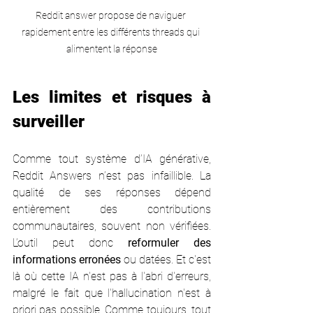
Reddit answer propose de naviguer 
rapidement entre les différents threads qui 
alimentent la réponse
Les limites et risques à 
surveiller
Comme tout système d’IA générative, 
Reddit Answers n’est pas infaillible. La 
qualité de ses réponses dépend 
entièrement des contributions 
communautaires, souvent non vérifiées. 
L’outil peut donc 
reformuler des 
informations erronées
 ou datées. Et c'est 
là où cette IA n'est pas à l'abri d'erreurs, 
malgré le fait que l'hallucination n'est à 
priori pas possible. Comme toujours, tout 