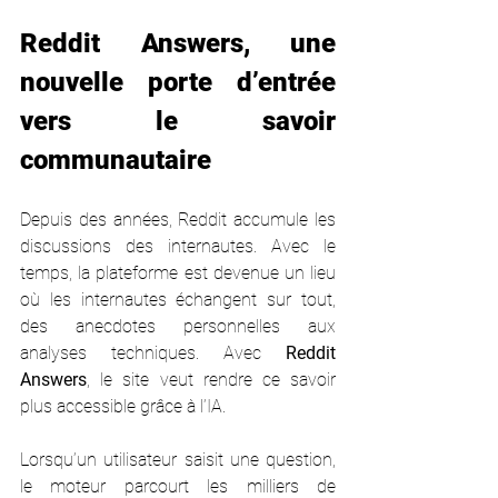
Reddit Answers, une 
nouvelle porte d’entrée 
vers le savoir 
communautaire
Depuis des années, Reddit accumule les 
discussions des internautes. Avec le 
temps, la plateforme est devenue un lieu 
où les internautes échangent sur tout, 
des anecdotes personnelles aux 
analyses techniques. Avec 
Reddit 
Answers
, le site veut rendre ce savoir 
plus accessible grâce à l’IA.
Lorsqu’un utilisateur saisit une question, 
le moteur parcourt les milliers de 