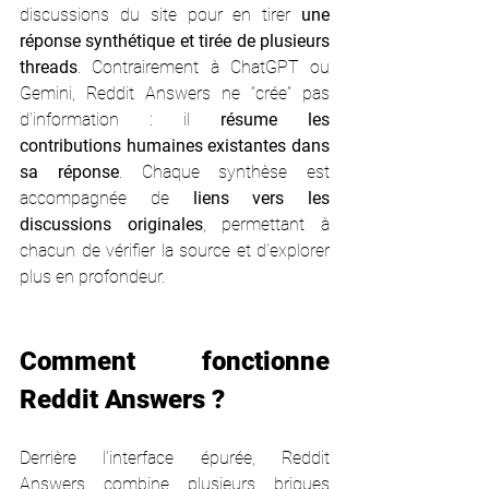
discussions du site pour en tirer 
une 
réponse synthétique et tirée de plusieurs 
threads
. Contrairement à ChatGPT ou 
Gemini, Reddit Answers ne “crée” pas 
d’information : il 
résume les 
contributions humaines existantes dans 
sa réponse
. Chaque synthèse est 
accompagnée de 
liens vers les 
discussions originales
, permettant à 
chacun de vérifier la source et d’explorer 
plus en profondeur.
Comment fonctionne 
Reddit Answers ?
Derrière l’interface épurée, Reddit 
Answers combine plusieurs briques 