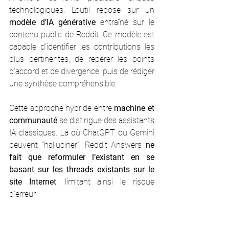
technologiques. L’outil repose sur un 
modèle d’IA générative
 entraîné sur le 
contenu public de Reddit. Ce modèle est 
capable d’identifier les contributions les 
plus pertinentes, de repérer les points 
d’accord et de divergence, puis de rédiger 
une synthèse compréhensible.
Cette approche hybride entre 
machine et 
communauté
 se distingue des assistants 
IA classiques. Là où ChatGPT ou Gemini 
peuvent “halluciner”, Reddit Answers 
ne 
fait que reformuler l’existant en se 
basant sur les threads existants sur le 
site Internet
, limitant ainsi le risque 
d’erreur.