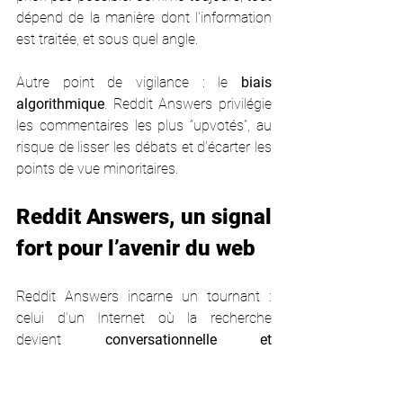
dépend de la manière dont l'information 
est traitée, et sous quel angle. 
Autre point de vigilance : le 
biais 
algorithmique
. Reddit Answers privilégie 
les commentaires les plus “upvotés”, au 
risque de lisser les débats et d’écarter les 
points de vue minoritaires. 
Reddit Answers, un signal 
fort pour l’avenir du web
Reddit Answers incarne un tournant : 
celui d’un Internet où la recherche 
devient 
conversationnelle et 
contextuelle
. Au lieu de naviguer d’un lien 
à l’autre, l’utilisateur obtient une réponse 