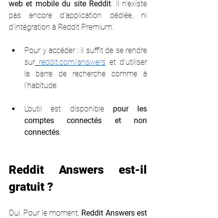
web et mobile du site Reddit
. Il n’existe 
pas encore d’application dédiée, ni 
d’intégration à Reddit Premium.
Pour y accéder : il suffit de se rendre 
sur
reddit.com/answers
 et d’utiliser 
la barre de recherche comme à 
l’habitude.
L’outil est disponible 
pour les 
comptes connectés et non 
connectés
.
Reddit Answers est-il 
gratuit ?
Oui. Pour le moment, 
Reddit Answers est 