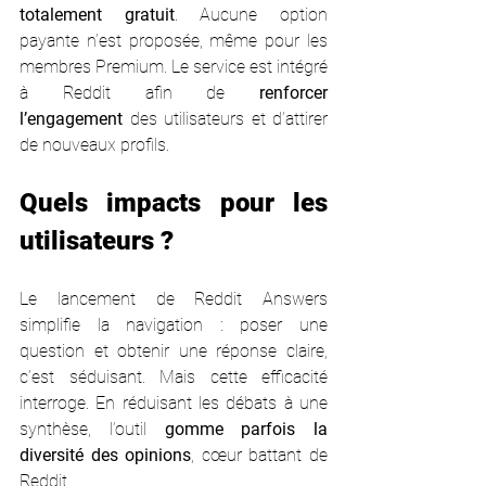
totalement gratuit
. Aucune option 
payante n’est proposée, même pour les 
membres Premium. Le service est intégré 
à Reddit afin de 
renforcer 
l’engagement
 des utilisateurs et d’attirer 
de nouveaux profils.
Quels impacts pour les 
utilisateurs ?
Le lancement de Reddit Answers 
simplifie la navigation : poser une 
question et obtenir une réponse claire, 
c’est séduisant. Mais cette efficacité 
interroge. En réduisant les débats à une 
synthèse, l’outil 
gomme parfois la 
diversité des opinions
, cœur battant de 
Reddit.