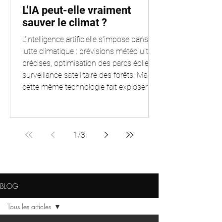
L'IA peut-elle vraiment
sauver le climat ?
L'intelligence artificielle s'impose dans la
lutte climatique : prévisions météo ultra-
précises, optimisation des parcs éoliens,
surveillance satellitaire des forêts. Mais
cette même technologie fait exploser la
consommation des data centers. L'IA est
un multiplicateur, de solutions comme
de problèmes. Cet article examine les
deux faces de la médaille, sources
1
/
3
scientifiques à l'appui, pour comprendre
à quelles conditions l'IA peut vraiment
peser dans la balance climatique.
BLOG
Tous les articles