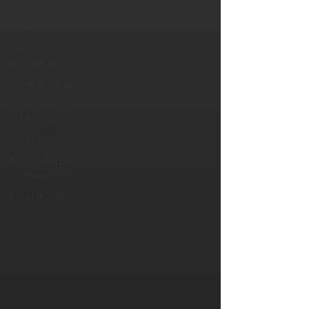
Tous les articles
Les IA expliquées
Les grands
principes de l'IA
L'IA et le monde
du travail
L'IA et la société
L'IA et le futur
Nos guides pour
créer avec l'IA
L'IA et le droit