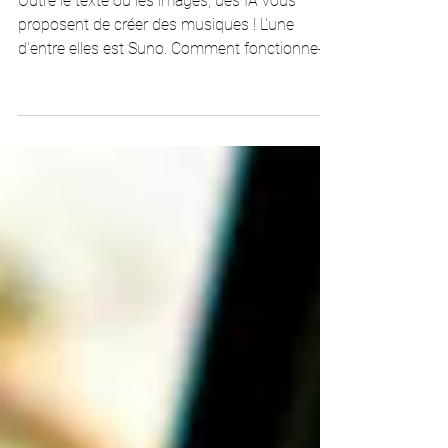
AI pour créer de la Musique ?
Outre le texte ou les images, des IA vous
proposent de créer des musiques ! L'une
d'entre elles est Suno. Comment fonctionne-t-
elle ?