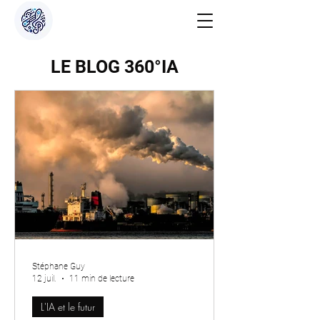
LE BLOG 360°IA
Stéphane Guy
12 juil.
11 min de lecture
L'IA et le futur