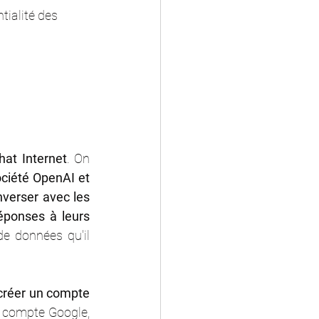
tialité des 
hat Internet
. On 
ociété OpenAI et 
verser avec les 
réponses à leurs 
e données qu'il 
 créer un compte 
compte Google, 