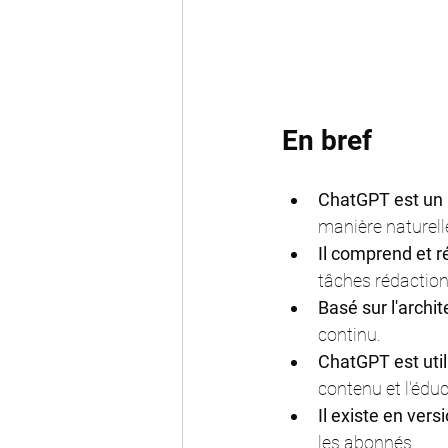
En bref
ChatGPT est un 
manière naturell
Il comprend et 
tâches rédaction
Basé sur l'archi
continu.
ChatGPT est uti
contenu et l'éduc
Il existe en ver
les abonnés.