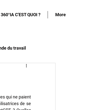
360°IA C'EST QUOI ?
More
nde du travail
e droit
s qui ne paient 
lisatrices de se 