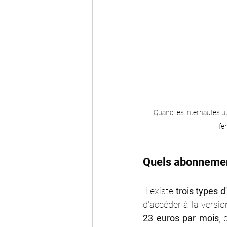
Quand les internautes uti
fe
Quels abonnemen
Il existe
 trois types 
d'accéder à la versio
23 euros par mois
, 