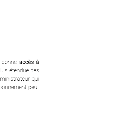
s donne 
accès à 
plus étendue des 
inistrateur, qui 
abonnement peut 