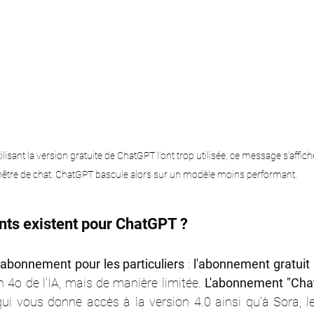
lisant la version gratuite de ChatGPT l'ont trop utilisée, ce message s'affic
nêtre de chat. ChatGPT bascule alors sur un modèle moins performant.
ts existent pour ChatGPT ?
d'abonnement pour les particuliers
 :
 l'abonnement gratuit 
n 4o de l'IA, mais de manière limitée. 
L'abonnement "Chat
qui vous donne accès à la version 4.0 ainsi qu'à Sora, l