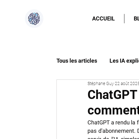
ACCUEIL
B
Tous les articles
Les IA expl
Stéphane Guy
22 août 202
L'IA et la société
L'IA et 
ChatGPT :
comment l
ChatGPT a rendu la f
pas d'abonnement. Dés