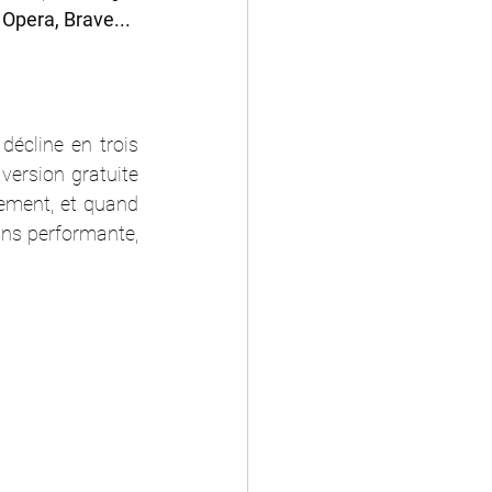
 Opera, Brave...
écline en trois 
version gratuite 
ement, et quand 
ins performante, 