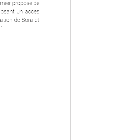
rnier propose de 
posant un accès 
sation de Sora et 
1. 