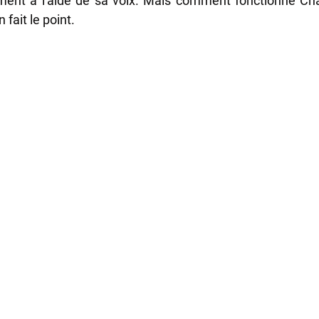
lement à l'aide de sa voix. Mais comment fonctionne Ch
 fait le point.