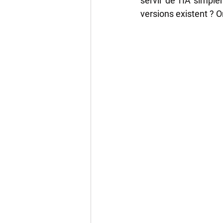
servir de l'IA simp
versions existent ? On