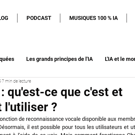
LOG
PODCAST
MUSIQUES 100 % IA
iquées
Les grands principes de l'IA
L'IA et le mo
5
7 min de lecture
le futur
Nos guides pour créer avec l'IA
L'IA et l
 qu'est-ce que c'est et
'utiliser ?
onction de reconnaissance vocale disponible aux membre
ormais, il est possible pour tous les utilisateurs et uti