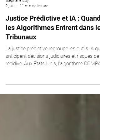
Stéphane Guy
2 juil.
11 min de lecture
Justice Prédictive et IA : Quand
les Algorithmes Entrent dans les
Tribunaux
La justice prédictive regroupe les outils IA qui
anticipent décisions judiciaires et risques de
récidive. Aux États-Unis, l'algorithme COMPAS
a été accusé de biais racial. En France, le projet
DataJust a été abandonné. L'AI Act européen
classe ces systèmes en "haut risque". Si l'IA
peut fluidifier certains contentieux civils, son
usage en matière pénale soulève des
questions éthiques et juridiques majeures sur
la transparence, la discrimination et la