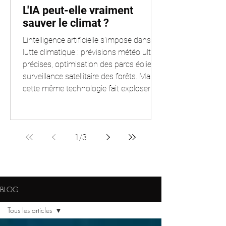
L'IA peut-elle vraiment
sauver le climat ?
L'intelligence artificielle s'impose dans la
lutte climatique : prévisions météo ultra-
précises, optimisation des parcs éoliens,
surveillance satellitaire des forêts. Mais
cette même technologie fait exploser la
consommation des data centers. L'IA est
un multiplicateur, de solutions comme
de problèmes. Cet article examine les
deux faces de la médaille, sources
1
/
3
scientifiques à l'appui, pour comprendre
à quelles conditions l'IA peut vraiment
peser dans la balance climatique.
BLOG
Tous les articles