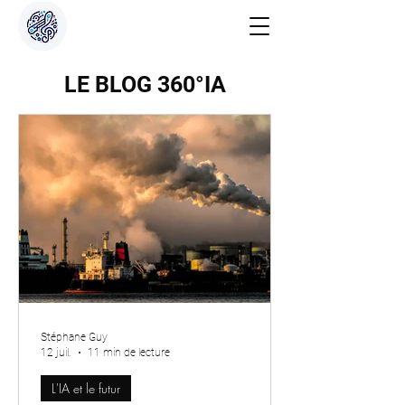
LE BLOG 360°IA
Stéphane Guy
12 juil.
11 min de lecture
L'IA et le futur