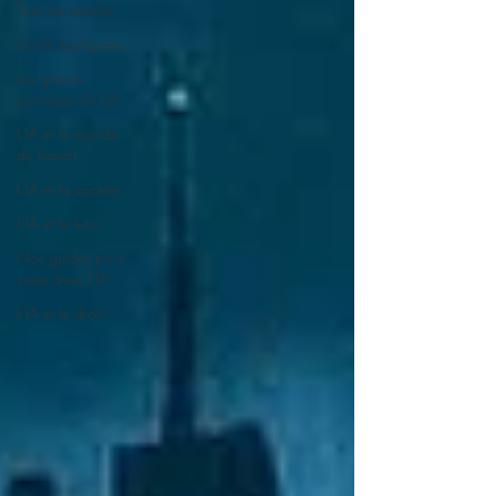
Tous les articles
Les IA expliquées
Les grands
principes de l'IA
L'IA et le monde
du travail
L'IA et la société
L'IA et le futur
Nos guides pour
créer avec l'IA
L'IA et le droit