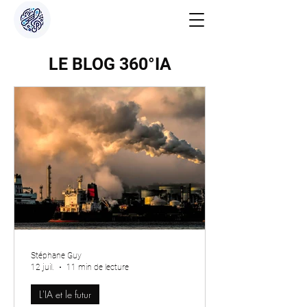
LE BLOG 360°IA
Stéphane Guy
12 juil.
11 min de lecture
L'IA et le futur