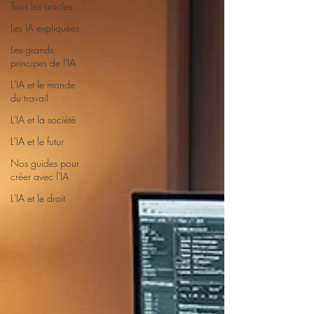
Tous les articles
Les IA expliquées
Les grands
principes de l'IA
L'IA et le monde
du travail
L'IA et la société
L'IA et le futur
Nos guides pour
créer avec l'IA
L'IA et le droit