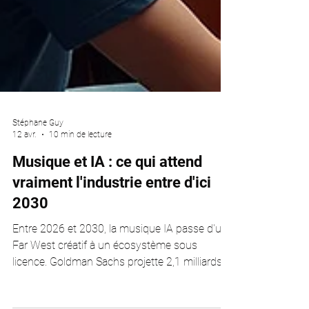
Stéphane Guy
12 avr.
10 min de lecture
Musique et IA : ce qui attend
vraiment l'industrie entre d'ici
2030
Entre 2026 et 2030, la musique IA passe d'un
Far West créatif à un écosystème sous
licence. Goldman Sachs projette 2,1 milliards