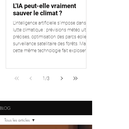
L'IA peut-elle vraiment
sauver le climat ?
L'intelligence artificielle s'impose dans la
lutte climatique : prévisions météo ultra-
précises, optimisation des parcs éoliens,
surveillance satellitaire des forêts. Mais
cette même technologie fait exploser la
consommation des data centers. L'IA est
un multiplicateur, de solutions comme
de problèmes. Cet article examine les
deux faces de la médaille, sources
1
/
3
scientifiques à l'appui, pour comprendre
à quelles conditions l'IA peut vraiment
peser dans la balance climatique.
BLOG
Tous les articles