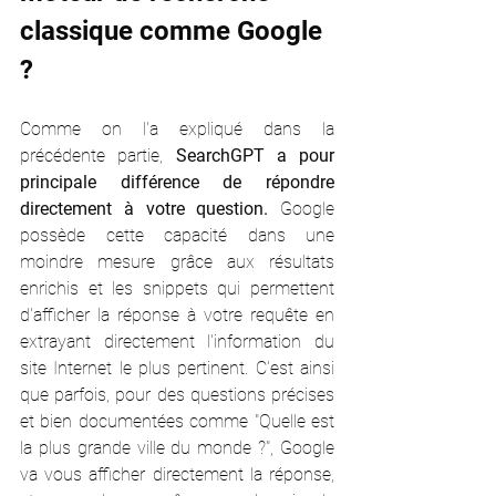
classique comme Google 
?
Comme on l'a expliqué dans la 
précédente partie, 
SearchGPT a pour 
principale différence de répondre 
directement à votre question.
 Google 
possède cette capacité dans une 
moindre mesure grâce aux résultats 
enrichis et les snippets qui permettent 
d'afficher la réponse à votre requête en 
extrayant directement l'information du 
site Internet le plus pertinent. C'est ainsi 
que parfois, pour des questions précises 
et bien documentées comme "Quelle est 
la plus grande ville du monde ?", Google 
va vous afficher directement la réponse, 