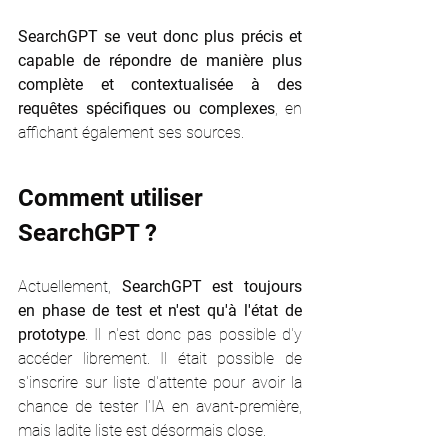
SearchGPT se veut donc plus précis et 
capable de répondre de manière plus 
complète et contextualisée à des 
requêtes spécifiques ou complexes
, en 
affichant également ses sources. 
Comment utiliser 
SearchGPT ?
Actuellement, 
SearchGPT est toujours 
en phase de test et n'est qu'à l'état de 
prototype
. Il n'est donc pas possible d'y 
accéder librement. Il était possible de 
s'inscrire sur liste d'attente pour avoir la 
chance de tester l'IA en avant-première, 
mais ladite liste est désormais close. 