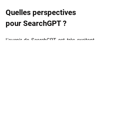
Quelles perspectives 
pour SearchGPT ?
L'avenir de SearchGPT est très excitant 
mais va dépendre de bien des facteurs
. 
En effet, avoir un moteur de recherche 
capable d'accéder à une information 
continuellement mise à jour pour 
proposer des réponses personnalisées et 
précises en fonction de notre requête, 
mais également capable de l'affiner au fur 
et à mesure que l'on "discute" avec lui 
dans le même chat est très intéressant 
pour les utilisateurs et utilisatrices. La 
recherche promet d'être plus rapide et 
aisée, dans tous les domaines et pour 
toutes les questions.