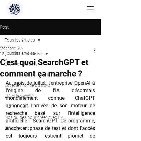
Post
Tous les articles
Stéphane Guy
Tous les articles
18 juil. 2025
6 min de lecture
C'est quoi SearchGPT et
Les IA expliquées
comment ça marche ?
Les grands principes de l'IA
Au mois de juillet, l'entreprise OpenAI à 
L'IA et le monde du travail
l'origine de l'IA désormais 
L'IA et la société
mondialement connue ChatGPT 
annonçait l'arrivée de son moteur de 
L'IA et le futur
recherche basé sur l'intelligence 
Nos guides pour créer avec l'IA
artificielle : SearchGPT. Ce programme, 
encore en phase de test et dont l'accès 
L'IA et le droit
est toujours restreint promet de 