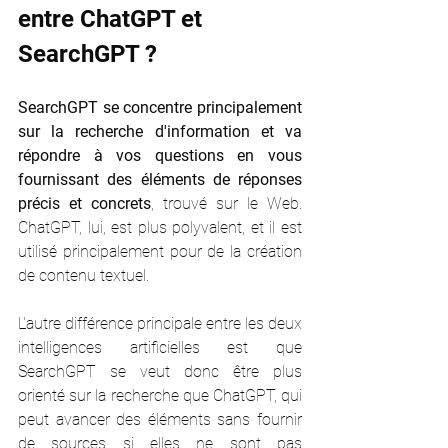
entre ChatGPT et 
SearchGPT ?
SearchGPT se concentre principalement 
sur la recherche d'information et va 
répondre à vos questions en vous 
fournissant des éléments de réponses 
précis et concrets
, trouvé sur le Web. 
ChatGPT, lui, est plus polyvalent, et il est 
utilisé principalement pour de la création 
de contenu textuel. 
L'autre différence principale entre les deux 
intelligences artificielles est que 
SearchGPT se veut donc être plus 
orienté sur la recherche que ChatGPT, qui 
peut avancer des éléments sans fournir 
de sources si elles ne sont pas 