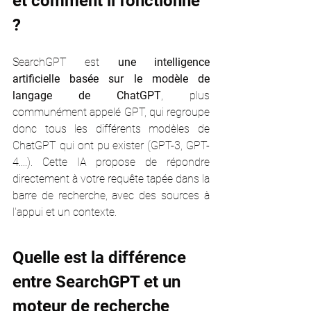
et comment il fonctionne 
?
SearchGPT est 
une intelligence 
artificielle basée sur le modèle de 
langage de ChatGPT
, plus 
communément appelé GPT, qui regroupe 
donc tous les différents modèles de 
ChatGPT qui ont pu exister (GPT-3, GPT-
4....). Cette IA propose de répondre 
directement à votre requête tapée dans la 
barre de recherche, avec des sources à 
l'appui et un contexte. 
Quelle est la différence 
entre SearchGPT et un 
moteur de recherche 