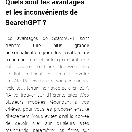
Quels sont les avantages 
et les inconvénients de 
SearchGPT ?
Les avantages de SearchGPT sont 
d'abord 
une plus grande 
personnalisation pour les résultats de 
recherche
. En effet, l'intelligence artificielle 
est capable d'extraire du Web des 
résultats pertinents en fonction de votre 
requête. Par exemple, si vous demandez 
"vélo tout terrain noir avec selle en cuir", 
l'IA va trouver sur différents sites Web 
plusieurs modèles répondant à vos 
critères, pour vous les proposer ensuite 
directement. Vous évitez ainsi la corvée 
de devoir aller sur plusieurs sites 
marchands, paramétrer les filtres sur 