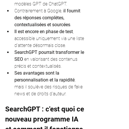
modèles GPT de ChatGPT.
Contrairement à Google, 
il fournit 
des réponses complètes, 
contextualisées et sourcées
.
Il est encore en phase de test
, 
accessible uniquement via une liste 
d’attente désormais close.
SearchGPT pourrait transformer le 
SEO 
en valorisant des contenus 
précis et contextualisés.
Ses avantages sont la 
personnalisation et la rapidité
, 
mais il soulève des risques de fake 
news et de droits d’auteur.
SearchGPT : c'est quoi ce 
nouveau programme IA 