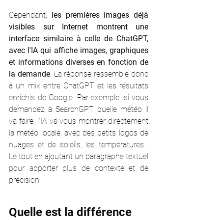
Cependant, 
les premières images déjà 
visibles sur Internet montrent une 
interface similaire à celle de ChatGPT, 
avec l'IA qui affiche images, graphiques 
et informations diverses en fonction de 
la demande
. La réponse ressemble donc 
à un mix entre ChatGPT et les résultats 
enrichis de Google. Par exemple, si vous 
demandez à SearchGPT quelle météo il 
va faire, l'IA va vous montrer directement 
la météo locale, avec des petits logos de 
nuages et de soleils, les températures... 
Le tout en ajoutant un paragraphe textuel 
pour apporter plus de contexte et de 
précision. 
Quelle est la différence 