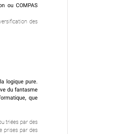
zon ou COMPAS 
iversification des 
la logique pure.
ève du fantasme 
formatique, que 
u triées par des 
 prises par des 