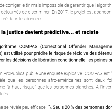
 corriger le tir, mais impossible de garantir que l'algorith
étournés de discriminer. En 2017, le projet est abandonné
cré dans les données.
 justice devient prédictive... et raciste
algorithme COMPAS (Correctional Offender Management
) est utilisé pour prédire le risque de récidive des détenu
cer les décisions de libération conditionnelle, les peines
on ProPublica publie une enquête explosive : COMPAS est "b
évèle que les personnes afro-américaines sont deux foi
e "à haut risque" que les personnes blanches. À l'invers
lués.
e se révèle peu efficace :
 “« Seuls 20 % des personnes do