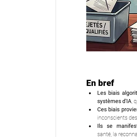
En bref
Les biais algori
systèmes d'IA
, 
Ces biais provi
inconscients des
Ils se manife
santé,
 la
 reconna