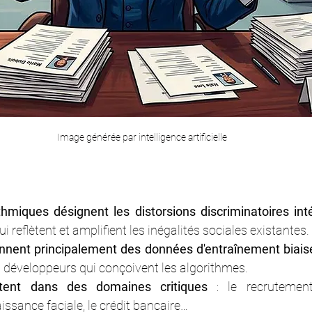
Image générée par intelligence artificielle
thmiques désignent les distorsions discriminatoires int
qui reflètent et amplifient les inégalités sociales existantes.
ennent principalement des données d'entraînement biais
 développeurs qui conçoivent les algorithmes.
stent dans des domaines critiques
 : le recrutement,
issance faciale,
 le
 crédit bancaire…