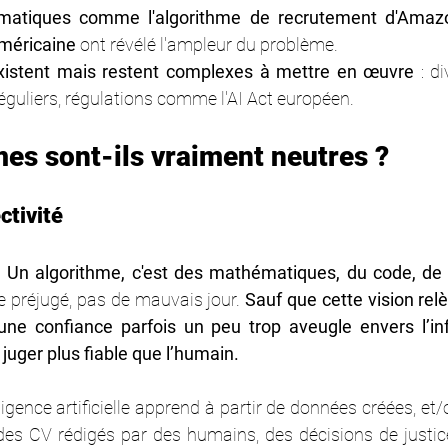
matiques comme l'algorithme de recrutement d'Ama
américaine
 ont révélé l'ampleur du problème.
xistent mais restent complexes à mettre en œuvre
 : d
réguliers, régulations comme l'AI Act européen.
mes sont-ils vraiment neutres ?
ectivité
 
Un algorithme, c'est des mathématiques, du code, de 
e préjugé, pas de mauvais jour. 
Sauf que cette vision rel
’une confiance parfois un peu trop aveugle envers l’in
uger plus fiable que l’humain. 
igence artificielle apprend à partir de données créées, et/o
des CV rédigés par des humains, des décisions de justice