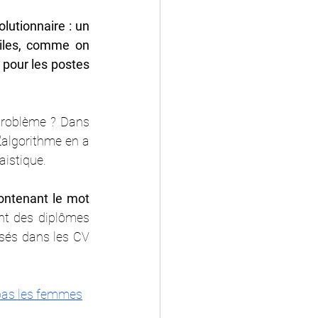
utionnaire : un 
iles, comme on 
 pour les postes 
problème ? Dans 
'algorithme en a 
aistique.
ontenant le mot 
nt des diplômes 
isés dans les CV 
t pas les femmes