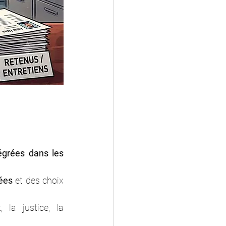
égrées dans les 
ées
 et des choix 
 la justice, la 