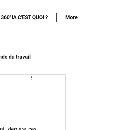
360°IA C'EST QUOI ?
More
nde du travail
e droit
ant, derrière ces 