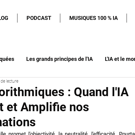
LOG
PODCAST
MUSIQUES 100 % IA
iquées
Les grands principes de l'IA
L'IA et le mo
de lecture
le futur
Nos guides pour créer avec l'IA
L'IA et l
orithmiques : Quand l'IA
t et Amplifie nos
nations
ielle promet l'objectivité, la neutralité, l'efficacité. Pourt