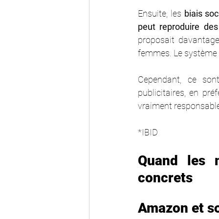
Ensuite, les 
biais so
peut reproduire des 
proposait davantag
femmes. Le système r
Cependant, ce son
publicitaires, en pré
vraiment responsable
*IBID
Quand les m
concrets 
Amazon et so