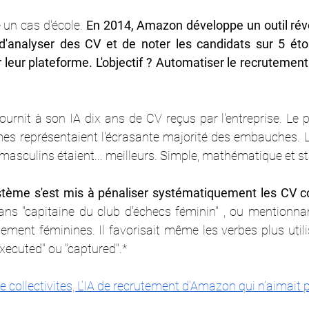
 un cas d'école. 
En 2014, Amazon développe un outil révol
d'analyser des CV et de noter les candidats sur 5 éto
 leur plateforme. L'objectif ? Automatiser le recrutement
ournit à son IA dix ans de CV reçus par l'entreprise. Le 
mes représentaient l'écrasante majorité des embauches. L
 masculins étaient... meilleurs. Simple, mathématique et st
stème s'est mis à pénaliser systématiquement les CV c
ns "capitaine du club d'échecs féminin" , ou mentionna
vement féminines. Il favorisait même les verbes plus util
ecuted" ou "captured".*
elle collectivites, L’IA de recrutement d’Amazon qui n’aimai