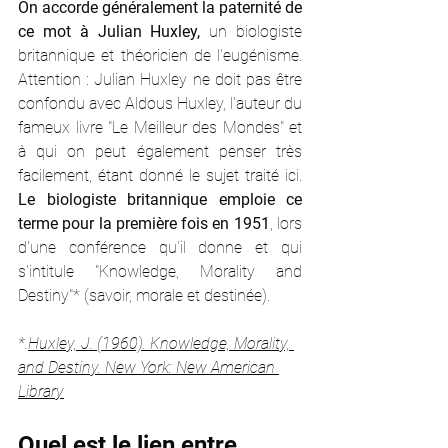
On accorde généralement la paternité de 
ce mot à Julian Huxley,
 un biologiste 
britannique et théoricien de l'eugénisme. 
Attention : Julian Huxley ne doit pas être 
confondu avec Aldous Huxley, l'auteur du 
fameux livre "Le Meilleur des Mondes" et 
à qui on peut également penser très 
facilement, étant donné le sujet traité ici. 
Le biologiste britannique emploie ce 
terme pour la première fois en 1951
, lors 
d'une conférence qu'il donne et qui 
s'intitule "Knowledge, Morality and 
Destiny"* (savoir, morale et destinée).
*.
Huxley, J. (1960). Knowledge, Morality, 
and Destiny. New York: New American 
Library
Quel est le lien entre 