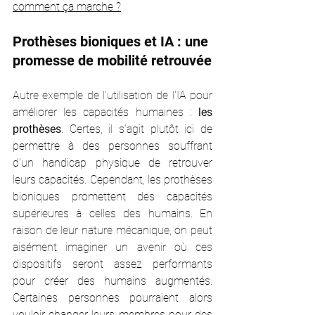
comment ça marche ?
Prothèses bioniques et IA : une 
promesse de mobilité retrouvée
Autre exemple de l'utilisation de l'IA pour 
améliorer les capacités humaines : 
les 
prothèses
. Certes, il s'agit plutôt ici de 
permettre à des personnes souffrant 
d'un handicap physique de retrouver 
leurs capacités. Cependant, les prothèses 
bioniques promettent des capacités 
supérieures à celles des humains. En 
raison de leur nature mécanique, on peut 
aisément imaginer un avenir où ces 
dispositifs seront assez performants 
pour créer des humains augmentés. 
Certaines personnes pourraient alors 
vouloir changer leurs membres pour des 