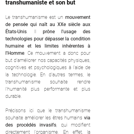
transhumaniste et son but
Le transhumanisme est un 
mouvement 
de pensée qui naît au XXe siècle aux 
É
tats-Unis
. Il 
prône l'usage des 
technologies pour dépasser la condition 
humaine et les limites inhérentes à 
l'Homme
. Ce mouvement a donc pour 
but d'améliorer nos capacités physiques, 
cognitives et psychologiques à l'aide de 
la technologie. En d'autres termes, le 
transhumanisme souhaite rendre 
l'humanité plus performante et plus 
durable. 
Précisons ici que le transhumanisme 
souhaite améliorer les êtres humains 
via 
des procédés invasifs
, qui modifient 
directement l'organisme. En effet, la 