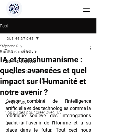
Post
Tous les articles
Stéphane Guy
Tous les articles
9 janv.
8 min de lecture
IA et transhumanisme :
Les IA expliquées
quelles avancées et quel
Les grands principes de l'IA
impact sur l'Humanité et
L'IA et le monde du travail
notre avenir ?
L'IA et la société
L'essor combiné de l'intelligence 
L'IA et le futur
artificielle et des technologies comme la 
Nos guides pour créer avec l'IA
robotique soulève des interrogations 
quant à l'avenir de l'Homme et à sa 
L'IA et le droit
place dans le futur. Tout ceci nous 