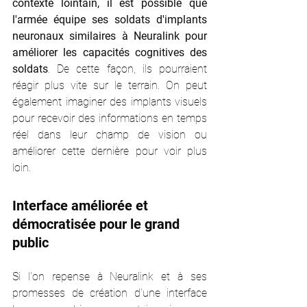
contexte lointain, il est possible que 
l'armée équipe ses soldats d'implants 
neuronaux similaires à Neuralink pour 
améliorer les capacités cognitives des 
soldats
. De cette façon, ils pourraient 
réagir plus vite sur le terrain. On peut 
également imaginer des implants visuels 
pour recevoir des informations en temps 
réel dans leur champ de vision ou 
améliorer cette dernière pour voir plus 
loin. 
Interface améliorée et 
démocratisée pour le grand 
public
Si l'on repense à Neuralink et à ses 
promesses de création d'une interface 