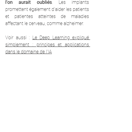
l'on aurait oubliés
. Les implants 
promettent également d'aider les patients 
et patientes atteintes de maladies 
affectant le cerveau, comme alzheimer.
Voir aussi : 
Le Deep Learning expliqué 
simplement : principes et applications 
dans le domaine de l'IA
Que peut-on imaginer 
dans le futur lointain ?
L'homme-machine