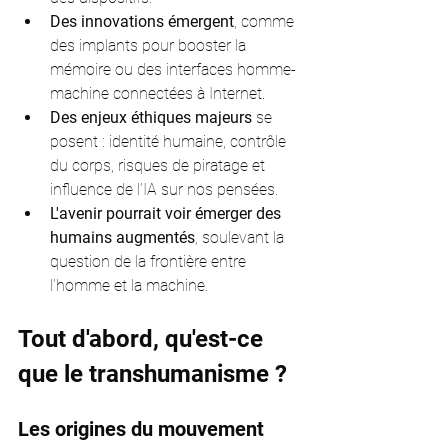
Des innovations émergent
, comme 
des implants pour booster la 
mémoire ou des interfaces homme-
machine connectées à Internet.
Des enjeux éthiques majeurs
 se 
posent : identité humaine, contrôle 
du corps, risques de piratage et 
influence de l’IA sur nos pensées.
L'avenir pourrait voir émerger des 
humains augmentés
, soulevant la 
question de la frontière entre 
l’homme et la machine.
Tout d'abord, qu'est-ce 
que le transhumanisme ?
Les origines du mouvement 