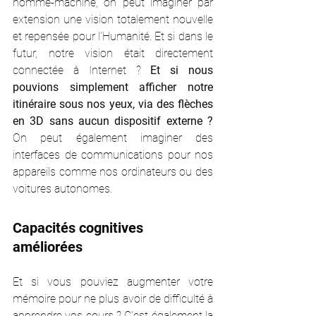
homme-machine, on peut imaginer par 
extension une vision totalement nouvelle 
et repensée pour l'Humanité. Et si dans le 
futur, notre vision était directement 
connectée à Internet ? 
Et si nous 
pouvions simplement afficher notre 
itinéraire sous nos yeux, via des flèches 
en 3D sans aucun dispositif externe ?
On peut également imaginer des 
interfaces de communications pour nos 
appareils comme nos ordinateurs ou des 
voitures autonomes. 
Capacités cognitives 
améliorées 
Et si vous pouviez augmenter votre 
mémoire pour ne plus avoir de difficulté à 
apprendre vos cours ? C'est également la 