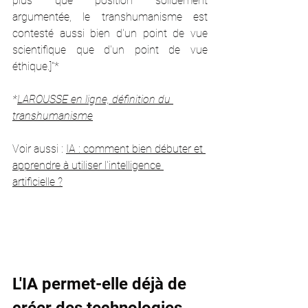
plus que position solidement 
argumentée, le transhumanisme est 
contesté aussi bien d'un point de vue 
scientifique que d'un point de vue 
éthique.]"*
*
LAROUSSE en ligne, définition du 
transhumanisme
Voir aussi : 
IA : comment bien débuter et 
apprendre à utiliser l'intelligence 
artificielle ?
L'IA permet-elle déjà de 