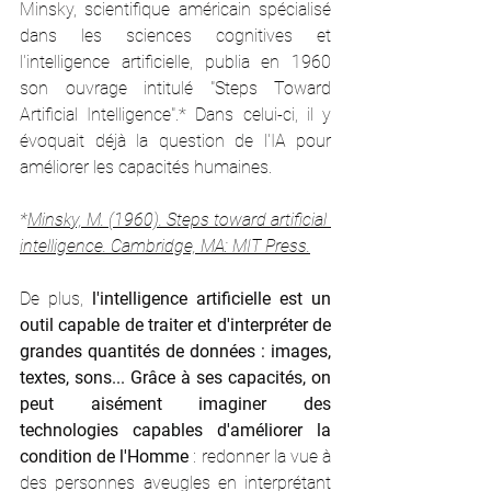
Minsky, scientifique américain spécialisé 
dans les sciences cognitives et 
l'intelligence artificielle, publia en 1960 
son ouvrage intitulé "Steps Toward 
Artificial Intelligence".* Dans celui-ci, il y 
évoquait déjà la question de l'IA pour 
améliorer les capacités humaines. 
*
Minsky, M. (1960). Steps toward artificial 
intelligence. Cambridge, MA: MIT Press.
De plus, 
l'intelligence artificielle est un 
outil capable de traiter et d'interpréter de 
grandes quantités de données : images, 
textes, sons... Grâce à ses capacités, on 
peut aisément imaginer des 
technologies capables d'améliorer la 
condition de l'Homme
 : redonner la vue à 
des personnes aveugles en interprétant 