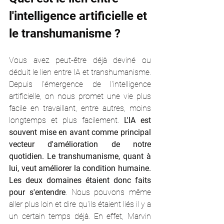
l'intelligence artificielle et 
le transhumanisme ?
Vous avez peut-être déjà deviné ou 
déduit le lien entre IA et transhumanisme. 
Depuis l'émergence de l'intelligence 
artificielle, on nous promet une vie plus 
facile en travaillant, entre autres, moins 
longtemps et plus facilement. 
L'IA est 
souvent mise en avant comme principal 
vecteur d'amélioration de notre 
quotidien. Le transhumanisme, quant à 
lui, veut améliorer la condition humaine. 
Les deux domaines étaient donc faits 
pour s'entendre
. Nous pouvons même 
aller plus loin et dire qu'ils étaient liés il y a 
un certain temps déjà. En effet, Marvin 